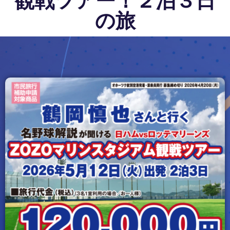
観戦ツアー！２泊３日
の旅