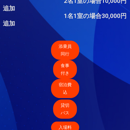
2名1室の場合10,000円
追加
1名1室の場合30,000円
追加
添乗員
同行
食事
付き
宿泊費
込
貸切
バス
入場料